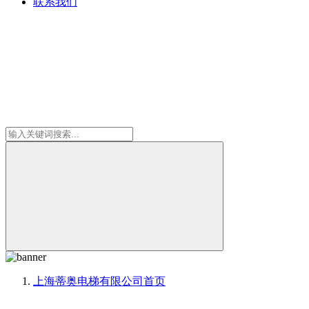
联系我们
上海蒂奥电梯有限公司
首页