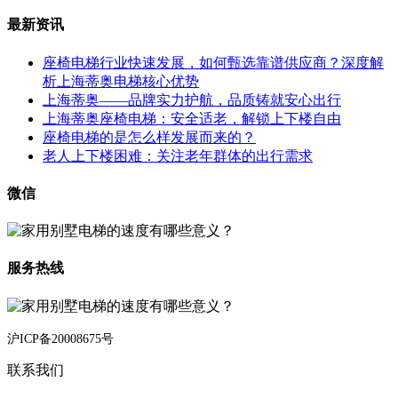
最新资讯
座椅电梯行业快速发展，如何甄选靠谱供应商？深度解
析上海蒂奥电梯核心优势
上海蒂奥——品牌实力护航，品质铸就安心出行
上海蒂奥座椅电梯：安全适老，解锁上下楼自由
座椅电梯的是怎么样发展而来的？
老人上下楼困难：关注老年群体的出行需求
微信
服务热线
沪ICP备20008675号
联系我们