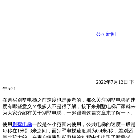
公司新闻
2022年7月12日 下
午5:21
在购买别墅电梯之前速度也是参考的，那么关注别墅电梯的速
度有哪些意义？很多人不是很了解，接下来别墅电梯厂家就来
为大家介绍有关于别墅电梯，一起跟着这篇文章来了解一下。
使用
别墅电梯
一般是在小范围内使用，公共电梯的速度一般是
每秒在1米到3米之间，而别墅电梯速度则为0.4米/秒，差别还
是比较大的，在用户使用别墅电梯的过程中也出现了新要求，