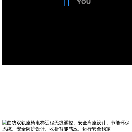
感受家的舒适与温馨
得益于双轨技术，蒂奥座椅电梯能满足多种形式的楼梯
要求：楼梯极陡、楼梯很窄、楼梯顶部或楼梯底部空间
有限。严格按照楼梯曲线设计，尽量避免过分突出和扎
眼，看上去就像一件新购置的家具一样。