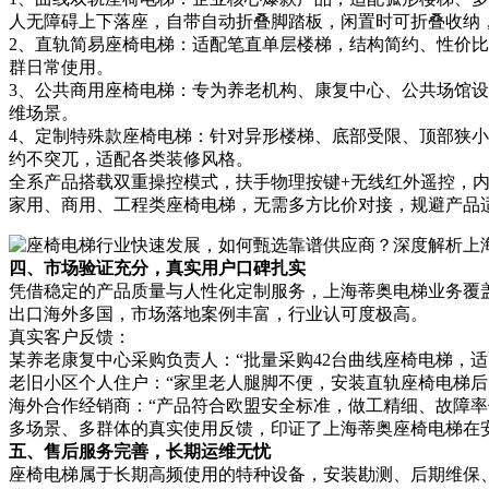
人无障碍上下落座，自带自动折叠脚踏板，闲置时可折叠收纳，
2、直轨简易座椅电梯：适配笔直单层楼梯，结构简约、性价
群日常使用。
3、公共商用座椅电梯：专为养老机构、康复中心、公共场馆
维场景。
4、定制特殊款座椅电梯：针对异形楼梯、底部受限、顶部狭
约不突兀，适配各类装修风格。
全系产品搭载双重操控模式，扶手物理按键+无线红外遥控，
家用、商用、工程类座椅电梯，无需多方比价对接，规避产品
四、市场验证充分，真实用户口碑扎实
凭借稳定的产品质量与人性化定制服务，上海蒂奥电梯业务覆
出口海外多国，市场落地案例丰富，行业认可度极高。
真实客户反馈：
某养老康复中心采购负责人：“批量采购42台曲线座椅电梯，
老旧小区个人住户：“家里老人腿脚不便，安装直轨座椅电梯
海外合作经销商：“产品符合欧盟安全标准，做工精细、故障率
多场景、多群体的真实使用反馈，印证了上海蒂奥座椅电梯在
五、售后服务完善，长期运维无忧
座椅电梯属于长期高频使用的特种设备，安装勘测、后期维保