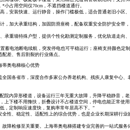
*小占用空间仅70cm，不遮挡楼道通行。
比高，安装快速、运行静音，操作门槛极低，适合普通老旧小区
设计，加大承重结构，加固防滑座椅，配备双重安全防护安全带
小、承重墙特殊户型，提供个性化勘测定制服务，优化轨道走向
内置蓄电池断电续航，突发停电也可平稳运行；座椅支持颜色定
适配差、售后割裂的行业痛点。
盖全国各省市，深度合作多家公办养老机构、残疾人康复中心、
适配院内异形楼道，设备运行三年无重大故障，升降平稳静音，老
后，上下楼不用搀扶，折叠设计不占楼道空间，停电也能正常使用
低，定制响应速度快，复购率常年居高不下。”
安全性、稳定性、适配性上的综合优势，也是企业长期深耕行业
、故障检修至关重要。上海蒂奥电梯搭建专业完善的一站式服务