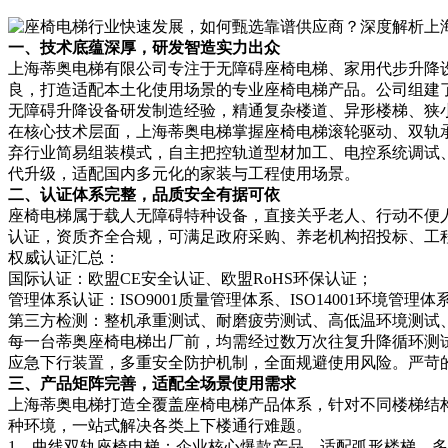
一、技术底蕴深厚，研发智造实力出众
上海蒂奥电梯有限公司专注于无障碍座椅电梯、家用代步升降
良，打造适配本土化使用场景的专业座椅电梯产品。公司组建
无障碍升降设备研发制造经验，精通复杂楼道、异形楼梯、狭
在核心技术层面，上海蒂奥电梯掌握座椅电梯滚轮驱动、双轨
弃行业简易组装模式，自主把控轨道型材加工、电控系统调试
代升级，适配国内多元化的家装与工程使用场景。
二、认证体系完整，品质安全有据可依
座椅电梯属于载人无障碍特种设备，直接关乎老人、行动不便
认证，资质齐全合规，可满足政府采购、养老机构招投标、工
权威认证汇总：
国际认证：欧盟CE安全认证、欧盟RoHS环保认证；
管理体系认证：ISO9001质量管理体系、ISO14001环境管理体
第三方检测：整机承重测试、耐磨疲劳测试、高低温环境测试
每一台蒂奥座椅电梯出厂前，均需经过数万次往复升降循环测
应急下行装置，多重安全防护机制，全面规避使用风险。严苛
三、产品矩阵完善，适配全场景使用需求
上海蒂奥电梯打造全覆盖座椅电梯产品体系，针对不同楼梯结
种环境，一站式解决各类上下楼通行难题。
1、曲线双轨座椅电梯：企业核心爆款产品，适配弧形楼梯、多