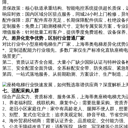
障。
质保政策：核心轨道承重结构、智能电控系统提供超长质保，
响应时效：国内区域分区驻点服务，同城24小时上门检修，异
配件保障：原厂配件库存充足，长期保障配件供应，杜绝设备
定制服务：免费上门勘测楼梯尺寸、定制专属安装方案，专业
增值服务：针对批量工程客户，提供季度免费巡检、设备保养
六、差异化竞争优势，区别行业普通厂家
对比行业中小型座椅电梯生产厂家，上海蒂奥电梯差异化优势
*、定制适配能力行业领先。多数厂家仅生产标准化直轨座椅电
场景更广。
第二、资质认证齐全合规。大量小厂缺少国际认证与特种设备
第三、安全配置全面升级。全系标配安全带、防夹感应、紧急
第四、一站式落地服务。从前期勘测、方案设计、生产制造、
七、适配采购人群
综合产品实力、资质标准、服务体系，上海蒂奥座椅电梯尤为
1、养老福利院、残联机构、康复中心：需要批量采购、资质
2、老旧小区家庭住户：家中有高龄老人、腿脚不便人群，想
3、别墅、复式住宅业主：追求美观定制、静音平稳、节省空
4、海外贸易经销商：需要认证齐全、品质稳定、交付能力强
5、公共无障碍改造工程：适配医院、场馆、写字楼等公共区