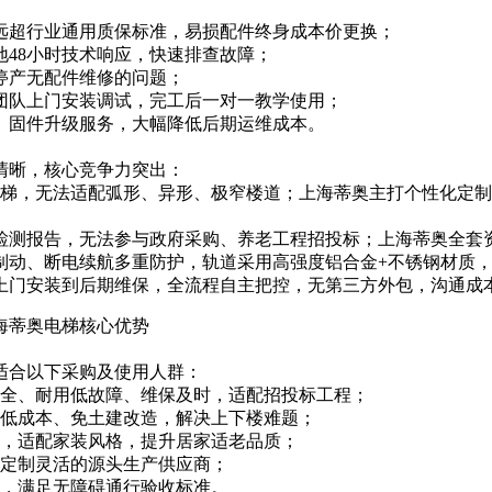
远超行业通用质保标准，易损配件终身成本价更换；
地48小时技术响应，快速排查故障；
停产无配件维修的问题；
团队上门安装调试，完工后一对一教学使用；
、固件升级服务，大幅降低后期运维成本。
清晰，核心竞争力突出：
梯，无法适配弧形、异形、极窄楼道；上海蒂奥主打个性化定制
检测报告，无法参与政府采购、养老工程招投标；上海蒂奥全套
制动、断电续航多重防护，轨道采用高强度铝合金+不锈钢材质
上门安装到后期维保，全流程自主把控，无第三方外包，沟通成
适合以下采购及使用人群：
齐全、耐用低故障、维保及时，适配招投标工程；
要低成本、免土建改造，解决上下楼难题；
间，适配家装风格，提升居家适老品质；
、定制灵活的源头生产供应商；
域，满足无障碍通行验收标准。