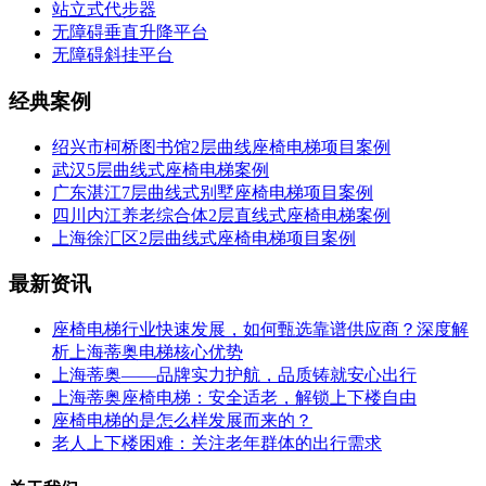
站立式代步器
无障碍垂直升降平台
无障碍斜挂平台
经典案例
绍兴市柯桥图书馆2层曲线座椅电梯项目案例
武汉5层曲线式座椅电梯案例
广东湛江7层曲线式别墅座椅电梯项目案例
四川内江养老综合体2层直线式座椅电梯案例
上海徐汇区2层曲线式座椅电梯项目案例
最新资讯
座椅电梯行业快速发展，如何甄选靠谱供应商？深度解
析上海蒂奥电梯核心优势
上海蒂奥——品牌实力护航，品质铸就安心出行
上海蒂奥座椅电梯：安全适老，解锁上下楼自由
座椅电梯的是怎么样发展而来的？
老人上下楼困难：关注老年群体的出行需求