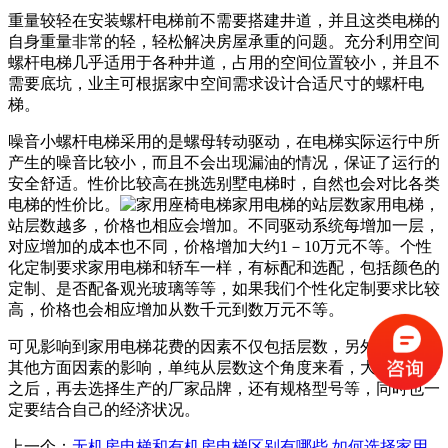
重量较轻在安装螺杆电梯前不需要搭建井道，并且这类电梯的
自身重量非常的轻，轻松解决房屋承重的问题。充分利用空间
螺杆电梯几乎适用于各种井道，占用的空间位置较小，并且不
需要底坑，业主可根据家中空间需求设计合适尺寸的螺杆电
梯。
噪音小螺杆电梯采用的是螺母转动驱动，在电梯实际运行中所
产生的噪音比较小，而且不会出现漏油的情况，保证了运行的
安全舒适。性价比较高在挑选别墅电梯时，自然也会对比各类
电梯的性价比。
家用电梯的站层数家用电梯，
站层数越多，价格也相应会增加。不同驱动系统每增加一层，
对应增加的成本也不同，价格增加大约1－10万元不等。个性
化定制要求家用电梯和轿车一样，有标配和选配，包括颜色的
定制、是否配备观光玻璃等等，如果我们个性化定制要求比较
高，价格也会相应增加从数千元到数万元不等。
可见影响到家用电梯花费的因素不仅包括层数，另外还有很多
其他方面因素的影响，单纯从层数这个角度来看，大家确定好
之后，再去选择生产的厂家品牌，还有规格型号等，同时也一
定要结合自己的经济状况。
上一个：
无机房电梯和有机房电梯区别有哪些 如何选择家用