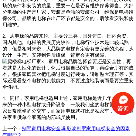
场的条件和安装的质量，重要一点是否有维护保养得当。大部
分电梯的生产是厂家，安装是单独的安装公司，维保是电梯维
保公司。品牌的电梯在出厂环节都是安全的，后续看安装和使
用维护。
2、从电梯的品牌来说，主要分三类，国外进口、国内合资、
国内其他。电梯的发展历史较长，电梯行业技术是比较成熟
的，但是相对来说，大品牌的电梯肯定会有更完善的流程，从
设计、生产、安装到售后维保，肯定会更有保障。
3、家用电梯品牌选择首要还是安全性，再
者就是人性化的设计，然后根据自己的预算，再综合所有的成
本。很多家庭喜欢把电梯过度进行装饰，轿厢贴大理石等，实
际还是看整个电梯的负载能力，不要过度地装潢而是要注重安
全性能。
4、同样，家用电梯也适用上述，家用电梯是近几年才流行起
来的一种小型电梯或升降设备，一般我们坐的电梯就好比是大
家日常乘坐的公交车，而家用电梯就好比是私家车，只是安装
在家里供单个家庭的内部成员使用。
上一个：
别墅家用电梯安全吗 影响别墅家用电梯安全的因素
有哪些？