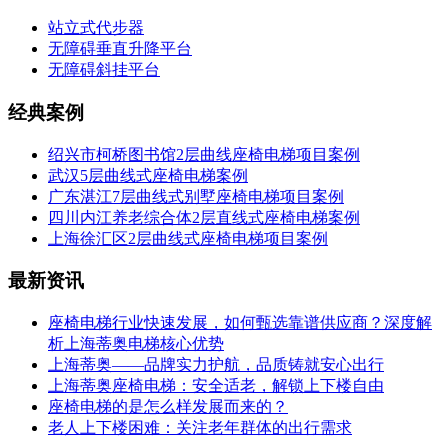
站立式代步器
无障碍垂直升降平台
无障碍斜挂平台
经典案例
绍兴市柯桥图书馆2层曲线座椅电梯项目案例
武汉5层曲线式座椅电梯案例
广东湛江7层曲线式别墅座椅电梯项目案例
四川内江养老综合体2层直线式座椅电梯案例
上海徐汇区2层曲线式座椅电梯项目案例
最新资讯
座椅电梯行业快速发展，如何甄选靠谱供应商？深度解
析上海蒂奥电梯核心优势
上海蒂奥——品牌实力护航，品质铸就安心出行
上海蒂奥座椅电梯：安全适老，解锁上下楼自由
座椅电梯的是怎么样发展而来的？
老人上下楼困难：关注老年群体的出行需求