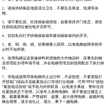
2、请保持轿厢及地面清洁卫生，不要乱丢果皮、纸屑等杂
物。
3、请不要乱按、狂按操纵箱按钮，如要保持开门状态，请按
住按钮或挡住侧光电开关即可。
4、切勿私自打开轿厢操纵箱和拨动操纵箱内的开关。
5、老、弱、病、残、幼乘梯要人陪同，以免电梯故障突然停
止时不知所措。
6、使用电梯运送装修材料和货物和大件物品时，应事先到物
业管理处办理申请手续，并在电梯管理员的指挥配合下执行操
作。
7、停电或故障导致电梯停止运行时，不必惊慌，不要冒险打
开轿箱门或由天花板紧急出口等强行出电梯，可用“呼叫”按钮
“紧急电话按钮”或手机与外部联系，以免发生事故，警铃仅供
在紧急状态下使用。
8、请不要超过额定人
数、载重量乘梯，严禁超时、超重、超大使用电梯，超载时电
梯会报警，请主动礼让，退出，乘下一趟电梯。