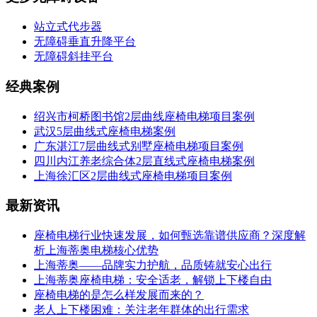
站立式代步器
无障碍垂直升降平台
无障碍斜挂平台
经典案例
绍兴市柯桥图书馆2层曲线座椅电梯项目案例
武汉5层曲线式座椅电梯案例
广东湛江7层曲线式别墅座椅电梯项目案例
四川内江养老综合体2层直线式座椅电梯案例
上海徐汇区2层曲线式座椅电梯项目案例
最新资讯
座椅电梯行业快速发展，如何甄选靠谱供应商？深度解
析上海蒂奥电梯核心优势
上海蒂奥——品牌实力护航，品质铸就安心出行
上海蒂奥座椅电梯：安全适老，解锁上下楼自由
座椅电梯的是怎么样发展而来的？
老人上下楼困难：关注老年群体的出行需求