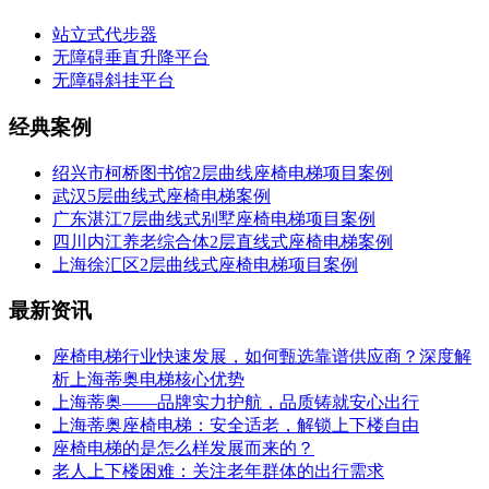
站立式代步器
无障碍垂直升降平台
无障碍斜挂平台
经典案例
绍兴市柯桥图书馆2层曲线座椅电梯项目案例
武汉5层曲线式座椅电梯案例
广东湛江7层曲线式别墅座椅电梯项目案例
四川内江养老综合体2层直线式座椅电梯案例
上海徐汇区2层曲线式座椅电梯项目案例
最新资讯
座椅电梯行业快速发展，如何甄选靠谱供应商？深度解
析上海蒂奥电梯核心优势
上海蒂奥——品牌实力护航，品质铸就安心出行
上海蒂奥座椅电梯：安全适老，解锁上下楼自由
座椅电梯的是怎么样发展而来的？
老人上下楼困难：关注老年群体的出行需求