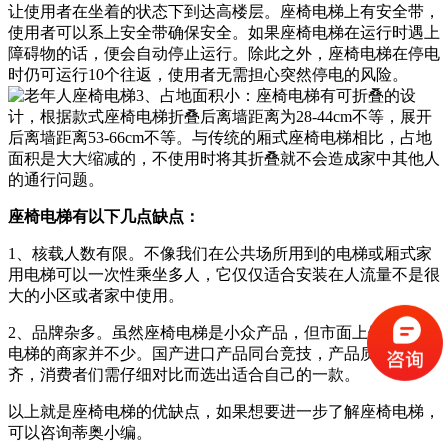
让使用者在坐着的状态下到达高楼层。座椅电梯上有安全带，
使用者可以系上安全带确保安全。如果座椅电梯在运行时遇上
障碍物的话，便会自动停止运行。除此之外，座椅电梯在停电
时仍可运行10个往返，使用者无需担心突然停电的风险。
3、占地面积小：座椅电梯有可折叠的设
计，根据款式座椅电梯折叠后离墙距离为28-44cm不等，展开
后离墙距离53-66cm不等。与传统的厢式座椅电梯相比，占地
面积是大大缩减的，不使用时将其折叠就不会造成家中其他人
的通行问题。
座椅电梯有以下几点缺点：
1、核载人数有限。不像我们在公共场所用到的电梯或厢式家
用电梯可以一次性乘坐多人，它仅仅适合安装在人流量不是很
大的小区或者家中使用。
2、品牌杂多。虽然座椅电梯是小众产品，但市面上销售座椅
电梯的商家并不少。国产进口产品同台竞技，产品质量良莠不
齐，消费者们需仔细对比而选出适合自己的一款。
以上就是座椅电梯的优缺点，如果想要进一步了解座椅电梯，
可以咨询蒂奥小编。