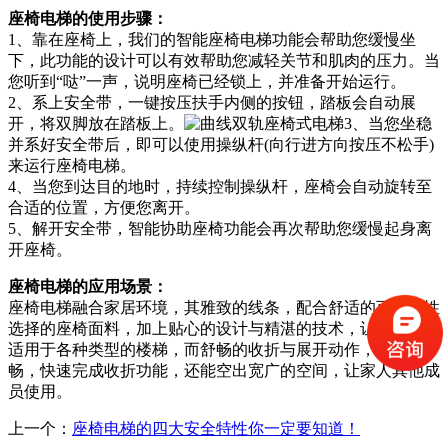
座椅电梯的使用步骤：
1、靠在座椅上，我们的智能座椅电梯功能会帮助您缓慢坐
下，此功能的设计可以有效帮助您减轻关节和肌肉的压力。当
您听到“哒”一声，说明座椅已经锁上，并准备开始运行。
2、系上安全带，一键按压扶手内侧的按钮，踏板会自动展
开，将双脚放在踏板上。
3、当您坐稳
并系好安全带后，即可以使用操纵杆(向行进方向按压不松手)
来运行座椅电梯。
4、当您到达目的地时，持续控制操纵杆，座椅会自动旋转至
合适的位置，方便您离开。
5、解开安全带，智能协助座椅功能会再次帮助您缓慢起身离
开座椅。
座椅电梯的应用场景：
座椅电梯融合家居环境，其雅致的线条，配合舒适的可多样性
选择的座椅面料，加上贴心的设计与精湛的技术，让座椅电梯
适用于各种类型的楼梯，而舒畅的收折与展开动作，轻巧流
畅，快速完成收折功能，还能空出宽广的空间，让家人其他成
员使用。
上一个：
座椅电梯的四大安全特性你一定要知道！