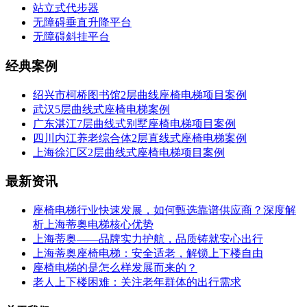
站立式代步器
无障碍垂直升降平台
无障碍斜挂平台
经典案例
绍兴市柯桥图书馆2层曲线座椅电梯项目案例
武汉5层曲线式座椅电梯案例
广东湛江7层曲线式别墅座椅电梯项目案例
四川内江养老综合体2层直线式座椅电梯案例
上海徐汇区2层曲线式座椅电梯项目案例
最新资讯
座椅电梯行业快速发展，如何甄选靠谱供应商？深度解
析上海蒂奥电梯核心优势
上海蒂奥——品牌实力护航，品质铸就安心出行
上海蒂奥座椅电梯：安全适老，解锁上下楼自由
座椅电梯的是怎么样发展而来的？
老人上下楼困难：关注老年群体的出行需求