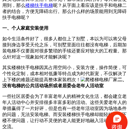
用到，那么
楼梯扶手电梯
呢？从字面上看应该是扶手和电梯二
者的结合，方便无障碍出行。那么什么样的场景能用到无障碍
扶手电梯呢？
一、个人家庭安装使用
如今生活条件好了，很多人都住上了别墅，本以为可以将父母
接到身边享受天伦之乐，可别墅里面往往都没有电梯，后期加
装电梯不仅要面对很多繁琐的手续还要应对较大的工程量。那
么针对这一现象如何才能解决呢？
其实楼梯扶手电梯因其占用空间小，安装方便，操作简便，可
个性化定制，成本相对低廉等特点成为时代新宠，不仅解决了
上下楼的难题还能提高整体家装档次！
二、
没有电梯的公共活动场所或者居委会老年人活动室
一些社区居委会为了丰富老年人的精神文化生活，都会建立老
年人活动中心并安排很多丰富多彩的活动。这些关爱老年人的
举措赢得了一片好评，但是也有一些老年活动室因为场地条件
的问题，无法安装电梯。而安装楼梯扶手电梯却能轻松解上下
楼不便问题，让行动不灵便的老人能更好地融入活动，与邻里
交流。