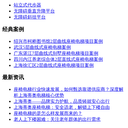
站立式代步器
无障碍垂直升降平台
无障碍斜挂平台
经典案例
绍兴市柯桥图书馆2层曲线座椅电梯项目案例
武汉5层曲线式座椅电梯案例
广东湛江7层曲线式别墅座椅电梯项目案例
四川内江养老综合体2层直线式座椅电梯案例
上海徐汇区2层曲线式座椅电梯项目案例
最新资讯
座椅电梯行业快速发展，如何甄选靠谱供应商？深度解
析上海蒂奥电梯核心优势
上海蒂奥——品牌实力护航，品质铸就安心出行
上海蒂奥座椅电梯：安全适老，解锁上下楼自由
座椅电梯的是怎么样发展而来的？
老人上下楼困难：关注老年群体的出行需求