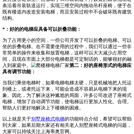
条沿着吊装轨道运行，实现三维空间内拖动吊杆座椅，便于在
既有楼道内改造安装电梯，而且安装过程中不会破坏既有建筑
结构。
*：好的的电梯应具备可以折叠功能：
为了占用更小的空间，一些公司开发了可以折叠的电梯。可以
坐的折叠电梯。在不需要使用的过程中，我们可以通过一些非
常简单的操作来收集和放置电梯，这样可以大大减少占用空
间，且现在市面上大部分电梯都是可定制话的，能够很好的融
入到家庭中。
第二：好的座椅形式的电梯应
具有调节功能：
当我们乘坐电梯时，如果电梯电梯太硬，只是机械地把人托运
到楼上，或者托运下来，可能会造成不容易从电梯下来的现
象。因此，为了解决这种尴尬的局面，许多公司改进了座椅式
电梯，增加了自动调节功能，使电梯运行更加人性化、合理。
帮助人们更好地解决上下楼梯的困难。
以上就是关于
别墅座椅式电梯
的功能特点介绍，希望可以帮助
到大家，如果后期大家还有相关老人别墅座椅式电梯的问题，
大家可以持续关注上海蒂奥官网。