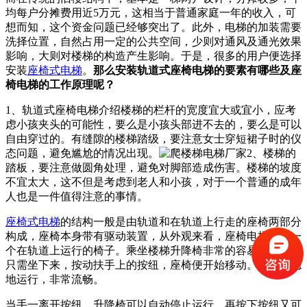
均每户分摊费用近5万元，这相当于普通家庭一年的收入，可
想而知，这个资金问题已经够突出了。此外，电梯的加装需要
洗择位置，自然占用一定的公共空间，少则对通风及通光效果
影响，大则对楼梯的构造产生影响。于是，很多的用户便选择
安装
座椅式电梯
。
那么安装轨道式座椅电梯的要素有哪些及座
椅电梯的工作原理呢？
1、轨道式座椅电梯介绍楼梯的栏杆的宽度宜大或宜小，应考
虑小孩夹头的可能性，要么是小孩头部进不去的，要么是可以
自由穿过的。有缝隙的楼梯踏级，要注意女士穿短裙子时的仪
态问题，避免尴尬的情况出现。
2、楼梯的
踏板，要注意做圆角处理，避免对脚部造成伤害。楼梯的坡度
不宜太大，这不但是考虑到老人和小孩，对于一个普通的成年
人也是一件值得注意的事情。
座椅式电梯
的结构一般是由轨道和在轨道上行走的座椅两部分
构成，座椅本身带有驱动装置，从外观来看，座椅电梯就像一
个在轨道上运行的椅子。乘坐楼梯升降椅非常的容易方便。你
只需坐下来，按动扶手上的按纽，座椅便开始移动。缓慢平稳
地运行，非常流畅。
当手一离开按纽，升降椅可以自动停止运行。再按下按纽又可