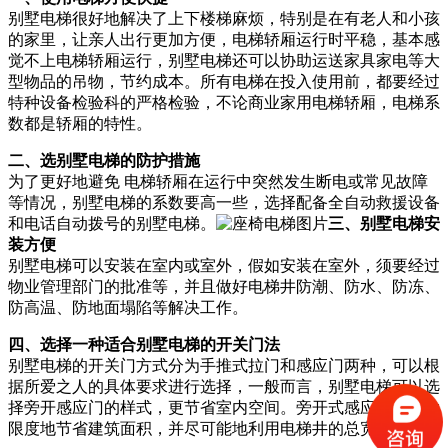
别墅电梯很好地解决了上下楼梯麻烦，特别是在有老人和小孩
的家里，让亲人出行更加方便，电梯轿厢运行时平稳，基本感
觉不上电梯轿厢运行，别墅电梯还可以协助运送家具家电等大
型物品的吊物，节约成本。所有电梯在投入使用前，都要经过
特种设备检验科的严格检验，不论商业家用电梯轿厢，电梯系
数都是轿厢的特性。
二、选别墅电梯的防护措施
为了更好地避免 电梯轿厢在运行中突然发生断电或常见故障
等情况，别墅电梯的系数要高一些，选择配备全自动救援设备
和电话自动拨号的别墅电梯。
三、别墅电梯安
装方便
别墅电梯可以安装在室内或室外，假如安装在室外，须要经过
物业管理部门的批准等，并且做好电梯井防潮、防水、防冻、
防高温、防地面塌陷等解决工作。
四、选择一种适合别墅电梯的开关门法
别墅电梯的开关门方式分为手推式拉门和感应门两种，可以根
据所爱之人的具体要求进行选择，一般而言，别墅电梯可以选
择旁开感应门的样式，更节省室内空间。旁开式感应门可以大
限度地节省建筑面积，并尽可能地利用电梯井的总宽度。