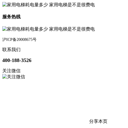
服务热线
沪ICP备20008675号
联系我们
400-188-3526
关注微信
分享本页