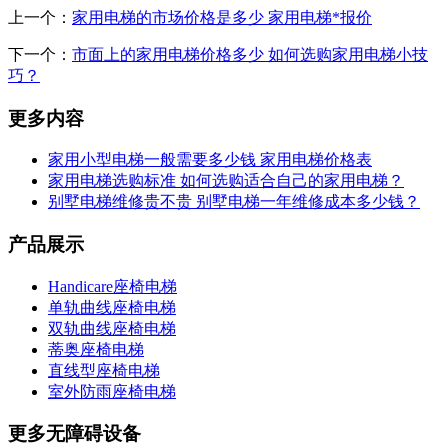
上一个：
家用电梯的市场价格是多少 家用电梯*报价
下一个：
市面上的家用电梯价格多少 如何选购家用电梯小技
巧？
更多内容
家用小型电梯一般需要多少钱 家用电梯价格表
家用电梯选购标准 如何选购适合自己的家用电梯？
别墅电梯维修贵不贵 别墅电梯一年维修成本多少钱？
产品展示
Handicare座椅电梯
单轨曲线座椅电梯
双轨曲线座椅电梯
蒂奥座椅电梯
直线型座椅电梯
室外防雨座椅电梯
更多无障碍设备