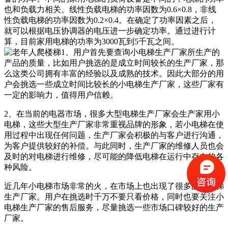
也和负载力相关。线性负载电梯的功率因数为0.6×0.8，非线
性负载电梯的功率因数为0.2×0.4。在确定了功率因素之后，
就可以根据电压协调器的电压进一步确定功率。通过进行计
算，目前家用电梯的功率为3000瓦到5千瓦之间。
1、用户首先要查询小电梯生产厂家所生产的
产品的质量，比如用户挑选的是成立时间较长的生产厂家，那
么这类公司拥有丰富的经验以及成熟的技术。因此大部分的用
户会挑选一些成立时间比较长的小电梯生产厂家，这些厂家有
一定的影响力，值得用户信赖。
2、在当前的电器市场，很多大型电梯生产厂家会生产家用小
电梯，这些大型生产厂家非常重视品牌的形象，若小电梯在使
用过程中出现任何问题，生产厂家会积极的与客户进行沟通，
为客户提供较好的补偿。与此同时，生产厂家的维修人员也会
及时的对电梯进行维修，尽可能的降低电梯在运行中存在的各
种风险。
近几年小电梯市场非常的火，在市场上也出现了很多的小电梯
生产厂家。用户在挑选时千万不要只看价格，同时也要关注小
电梯生产厂家的售后服务，尽量挑选一些市场口碑较好的生产
厂家。