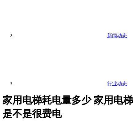
新闻动态
行业动态
家用电梯耗电量多少 家用电梯
是不是很费电