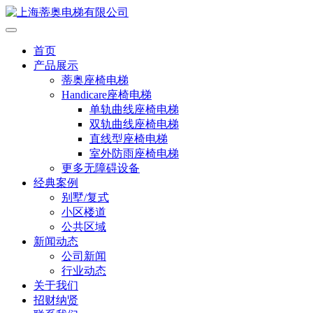
首页
产品展示
蒂奥座椅电梯
Handicare座椅电梯
单轨曲线座椅电梯
双轨曲线座椅电梯
直线型座椅电梯
室外防雨座椅电梯
更多无障碍设备
经典案例
别墅/复式
小区楼道
公共区域
新闻动态
公司新闻
行业动态
关于我们
招财纳贤