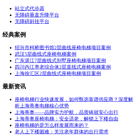
站立式代步器
无障碍垂直升降平台
无障碍斜挂平台
经典案例
绍兴市柯桥图书馆2层曲线座椅电梯项目案例
武汉5层曲线式座椅电梯案例
广东湛江7层曲线式别墅座椅电梯项目案例
四川内江养老综合体2层直线式座椅电梯案例
上海徐汇区2层曲线式座椅电梯项目案例
最新资讯
座椅电梯行业快速发展，如何甄选靠谱供应商？深度解
析上海蒂奥电梯核心优势
上海蒂奥——品牌实力护航，品质铸就安心出行
上海蒂奥座椅电梯：安全适老，解锁上下楼自由
座椅电梯的是怎么样发展而来的？
老人上下楼困难：关注老年群体的出行需求