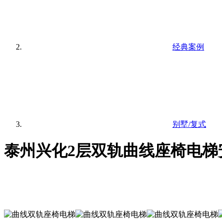
经典案例
别墅/复式
泰州兴化2层双轨曲线座椅电梯