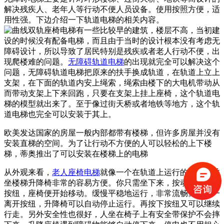
解决残疾人、老年人等行动不便人员设备。使用按照方便，适
用性强。下边介绍一下轨道电梯的相关内容。
有一些比较早的建筑，楼层不高，当初建
设的时候没有配备电梯，而且由于当时的设计根本没有考虑无
障碍设计，所以导致了居民特别是残疾或者老人行动不便，出
现爬楼难的问题。
无障碍轨道电梯
的出现就完全可以解决这个
问题，无障碍轨道电梯把原来的扶手换成轨道，在轨道上立上
支架，在下面的轨道内安上绳索，绳索由楼下的大电机带动从
而带动支架上下来回跑，只要在支架上挂上座椅，这个轨道电
梯的模型就出来了。至于像过街天桥或者地铁等地方，这个轨
道电梯也完全可以安装于其上。
欧美发达国家的房屋一般内部都带有楼梯，但许多房屋并没有
安装直梯的空间。为了让行动不方便的人可以轻松的上下楼
梯，蒂奥推出了可以安装在楼梯上的电梯
从外观来看，
老人座椅电梯
就像一个在轨道上运行的椅子。乘
坐楼梯升降椅非常的容易方便。你只需坐下来，按动扶手上的
按纽，座椅便开始移动。缓慢平稳地运行，非常流畅。当手一
离开按纽，升降椅可以自动停止运行。再按下按纽又可以继续
行走。另外安全性也很好，人坐在椅子上有安全带保护不会摔