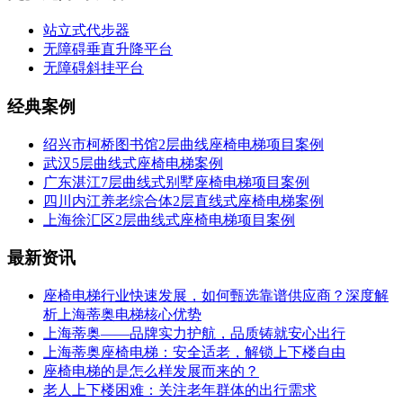
站立式代步器
无障碍垂直升降平台
无障碍斜挂平台
经典案例
绍兴市柯桥图书馆2层曲线座椅电梯项目案例
武汉5层曲线式座椅电梯案例
广东湛江7层曲线式别墅座椅电梯项目案例
四川内江养老综合体2层直线式座椅电梯案例
上海徐汇区2层曲线式座椅电梯项目案例
最新资讯
座椅电梯行业快速发展，如何甄选靠谱供应商？深度解
析上海蒂奥电梯核心优势
上海蒂奥——品牌实力护航，品质铸就安心出行
上海蒂奥座椅电梯：安全适老，解锁上下楼自由
座椅电梯的是怎么样发展而来的？
老人上下楼困难：关注老年群体的出行需求