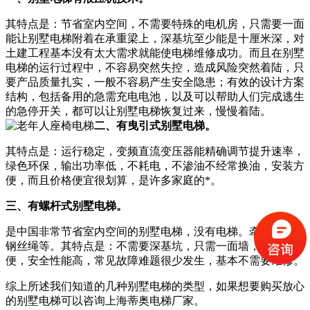
其特点是：节省室内空间，不需要特殊的电机房，只需要一面
能让别墅电梯附着在承重梁上，深基坑至少能是十厘米深，对
土建工程基本没有太大需求就能使电梯维修成功。而且在别墅
电梯的运行过程中，不容易突然失控，造成风险突然着陆，只
要产品质量扎实，一般不容易产生安全隐患；有效的设计方案
结构，包括备用的急需充电电池，以及可以帮助人们完成逃生
的急停开关，都可以让别墅电梯恢复过来，慢慢着陆。
二、有曳引式别墅电梯。
其特点是：运行稳定，变频直流变压器能精确调节提升速率，
绿色环保，输出功率低，不耗电，不渗油不经常换油，安装方
便，而且价格便宜很划算，是许多家庭的*。
三、有螺杆式别墅电梯。
是中国非常节省室内空间的别墅电梯，没有电梯。牵引带镀锌
钢丝绳等。其特点是：不需要深基坑，只需一面墙，平稳灵
便，安全性能高，常见故障难题很少发生，基本不需要维修。
综上所述我们知道的几种别墅电梯的类型，如果想要购买放心
的别墅电梯可以咨询上海蒂奥电梯厂家。