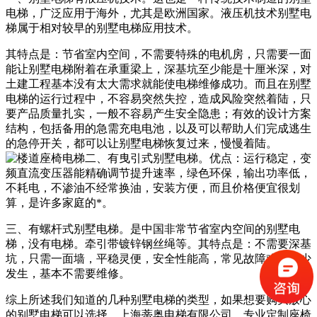
电梯，广泛应用于海外，尤其是欧洲国家。液压机技术别墅电
梯属于相对较早的别墅电梯应用技术。
其特点是：节省室内空间，不需要特殊的电机房，只需要一面
能让别墅电梯附着在承重梁上，深基坑至少能是十厘米深，对
土建工程基本没有太大需求就能使电梯维修成功。而且在别墅
电梯的运行过程中，不容易突然失控，造成风险突然着陆，只
要产品质量扎实，一般不容易产生安全隐患；有效的设计方案
结构，包括备用的急需充电电池，以及可以帮助人们完成逃生
的急停开关，都可以让别墅电梯恢复过来，慢慢着陆。
二、有曳引式别墅电梯。优点：运行稳定，变
频直流变压器能精确调节提升速率，绿色环保，输出功率低，
不耗电，不渗油不经常换油，安装方便，而且价格便宜很划
算，是许多家庭的*。
三、有螺杆式别墅电梯。是中国非常节省室内空间的别墅电
梯，没有电梯。牵引带镀锌钢丝绳等。其特点是：不需要深基
坑，只需一面墙，平稳灵便，安全性能高，常见故障难题很少
发生，基本不需要维修。
综上所述我们知道的几种别墅电梯的类型，如果想要购买放心
的别墅电梯可以选择，上海蒂奥电梯有限公司，专业定制座椅