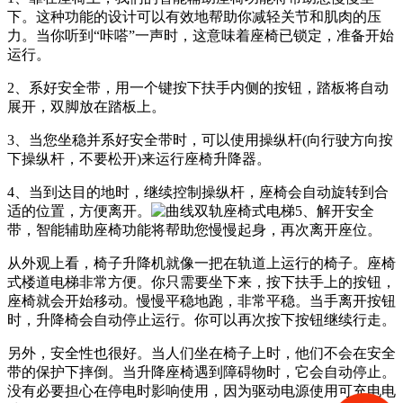
下。这种功能的设计可以有效地帮助你减轻关节和肌肉的压
力。当你听到“咔嗒”一声时，这意味着座椅已锁定，准备开始
运行。
2、系好安全带，用一个键按下扶手内侧的按钮，踏板将自动
展开，双脚放在踏板上。
3、当您坐稳并系好安全带时，可以使用操纵杆(向行驶方向按
下操纵杆，不要松开)来运行座椅升降器。
4、当到达目的地时，继续控制操纵杆，座椅会自动旋转到合
适的位置，方便离开。
5、解开安全
带，智能辅助座椅功能将帮助您慢慢起身，再次离开座位。
从外观上看，椅子升降机就像一把在轨道上运行的椅子。座椅
式楼道电梯非常方便。你只需要坐下来，按下扶手上的按钮，
座椅就会开始移动。慢慢平稳地跑，非常平稳。当手离开按钮
时，升降椅会自动停止运行。你可以再次按下按钮继续行走。
另外，安全性也很好。当人们坐在椅子上时，他们不会在安全
带的保护下摔倒。当升降座椅遇到障碍物时，它会自动停止。
没有必要担心在停电时影响使用，因为驱动电源使用可充电电