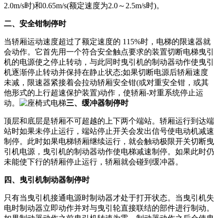
2.0m/s时)和0.65m/s(额定速度为2.0～2.5m/s时)。
二、安全钳制停时
当轿厢运动速度超过了额定速度的 115%时，电梯的限速器就
会动作。它首先用一个符合安全触点要求的装置切断电梯曳引
机的电源使之停止转动，与此同时曳引机的制动器动作使曳引
机逐渐停止转动并保持在静止状态;如果切断电源后轿厢速度
未减，限速器紧接着会拉动轿厢安全钳(或对重安全钳，或其
他形式的上行超速保护装置)动作，使轿厢-对重系统停止运
动。
三、缓冲器制停时
顶层和底层是轿厢不可超越的上下两个端站。轿厢运行到达端
站时如果未停止运行，端站停止开关会发出信号使电动机减速
制停。此时如果电梯轿厢继续运行，就会触动极限开关切断曳
引机电源，曳引机的制动器动作使电梯减速制停。如果此时仍
未能使下行的轿厢停止运行，轿厢就会碰到缓冲器。
四、曳引机制动器制停时
只有当曳引机接通电源时制动器才处于打开状态。当曳引机失
电时制动器立即动作并对与曳引轮直接联结的部件进行制动。