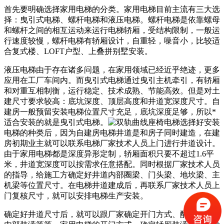
首先要明确选择家用电梯的分类。家用电梯目前主流有三大选
择：曳引式电梯、螺杆电梯和液压电梯。螺杆电梯是依靠螺母
和螺杆之间的相互运动来运行电梯轿厢，受结构限制，一般运
行速度较慢，螺杆电梯有轿厢设计，自重轻，噪音小，比较适
合复式楼、LOFT户型、上叠拼别墅安装。
液压电梯由于存在诸多问题，在家用领域已经近乎绝迹，更多
应用在工厂车间内。而曳引式电梯通过曳引主机牵引，有轿厢
和对重互相制衡，运行稳定、技术成熟、节能高效。但是对土
建尺寸要求较高：底坑深度、顶层高度和井道宽深度尺寸。自
建房一般预留安装电梯位置尺寸充足，底坑深度足够，所以*
适合安装的就是曳引式电梯。
选择好安装
电梯的种类后，因为自建房电梯井道是和房子同时建造，在建
房初期业主就可以联系电梯厂家技术人员上门进行井道设计。
由于家用电梯都是深度异形定制，轿厢面积只要不超过1.6平
米，井道宽深度可以按需求任意搭配。同时根据厂家技术人员
的指导，给施工方确定好井道内部圈梁、门头梁、地坎梁、主
机梁等位置尺寸。在电梯井道建成后，再联系厂家技术人员上
门复核尺寸，就可以安排电梯生产安装。
确定好井道尺寸后，就可以跟厂家确定开门方式、配重方式、