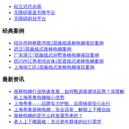
站立式代步器
无障碍垂直升降平台
无障碍斜挂平台
经典案例
绍兴市柯桥图书馆2层曲线座椅电梯项目案例
武汉5层曲线式座椅电梯案例
广东湛江7层曲线式别墅座椅电梯项目案例
四川内江养老综合体2层直线式座椅电梯案例
上海徐汇区2层曲线式座椅电梯项目案例
最新资讯
座椅电梯行业快速发展，如何甄选靠谱供应商？深度解
析上海蒂奥电梯核心优势
上海蒂奥——品牌实力护航，品质铸就安心出行
上海蒂奥座椅电梯：安全适老，解锁上下楼自由
座椅电梯的是怎么样发展而来的？
老人上下楼困难：关注老年群体的出行需求