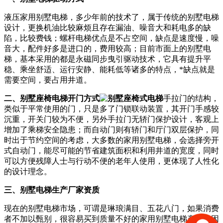
液压家用别墅电梯，多少年前的技术了，属于传统的别墅电梯
设计，更换机油比较麻烦且存在漏油、噪音大和耗电多的缺
陷，比较费钱；螺杆电梯优点是不占空间，缺点是速度慢，噪
音大，配件好多是进口的，费用较高；目前市面上的别墅电
梯，基本采用的都是永磁同步曳引驱动技术，它具有提升平
稳、乘坐舒适、运行安静、能耗低等诸多的特点，*缺点就是
需要空间，要占用井道。
二、别墅座椅电梯开门方式
手拉门的结构，
类似于平常使用的门，只是多了门锁联动装置，其开门手感较
沉重，开关门较为不便，另外手拉门无轿门保护设计，客观上
增加了乘梯安全隐患；而自动门则有轿门和厅门双层保护，同
时出于节约空间的考虑，大多数的家用别墅电梯，会选择旁开
式自动门，能尽可能的节省建筑面积和利用井道的宽度，同时
可以方便残障人士与行动不便的老年人使用，更体现了人性化
的设计理念。
三、别墅电梯生产厂家资质
现在的别墅电梯市场，可谓是琳琅满目、五花八门，如果消费
者不加以甄别，很容易买到质量不好的家用别墅电梯产品，因